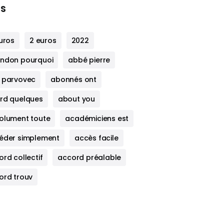
s
uros
2 euros
2022
ndon pourquoi
abbé pierre
 parvovec
abonnés ont
rd quelques
about you
olument toute
académiciens est
éder simplement
accès facile
rd collectif
accord préalable
ord trouv