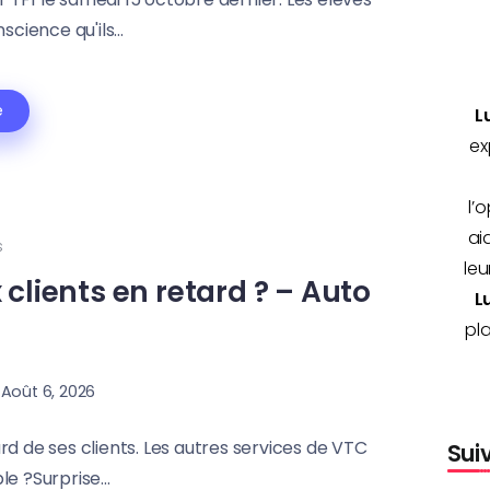
cience qu'ils...
e
L
ex
l’
ai
s
leu
 clients en retard ? – Auto
L
pla
Août 6, 2026
tard de ses clients. Les autres services de VTC
Sui
e ?Surprise...