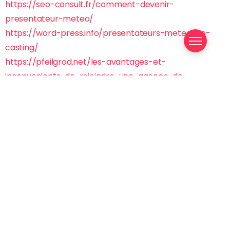
https://seo-consult.fr/
comment-devenir-
presentateur-
meteo/
https://word-press.info/
presentateurs-meteo-de-
casting/
https://pfeilgrod.net/les-
avantages-et-
inconvenients-de-
rejoindre-une-agence-de-
mannequins/
http://4dspace.net/casting-
koh-lata/
https://google-adsense.info/
quest-ce-que-le-
casting-de-
film/
https://dewiqiu.biz/comment-
faire-un-film-de-
casting/
https://mersinege.com/comment-
faire-le-casting-
dun-film/
https://hfu2030.com/le-seul-
site-qui-propose-des-
castings-
professionnels/