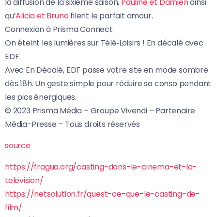
la diffusion de la sixième saison,
Pauline et Damien
ainsi
qu’
Alicia et Bruno
filent le parfait amour.
Connexion à Prisma Connect
On éteint les lumières sur Télé‑Loisirs !
En décalé avec
EDF
Avec En Décalé, EDF passe votre site en mode sombre
dès 18h. Un geste simple pour réduire sa conso pendant
les pics énergiques.
© 2023 Prisma Média – Groupe Vivendi – Partenaire
Média-Presse – Tous droits réservés
source
https://fragua.org/casting-
dans-le-cinema-et-la-
television/
https://netsolution.fr/quest-
ce-que-le-casting-de-
film/